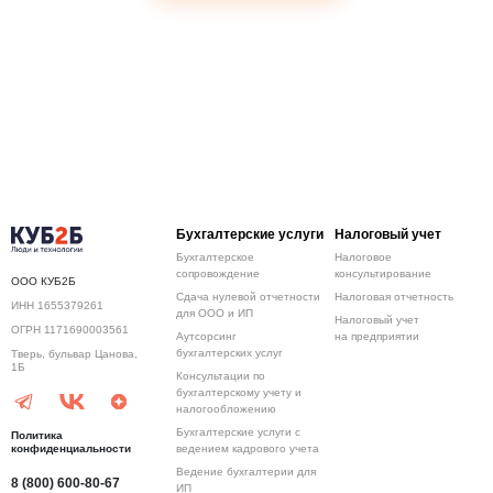
Бухгалтерские услуги
Налоговый учет
Бухгалтерское
Налоговое
сопровождение
консультирование
ООО КУБ2Б
Сдача нулевой отчетности
Налоговая отчетность
ИНН 1655379261
для ООО и ИП
Налоговый учет
ОГРН 1171690003561
Аутсорсинг
на предприятии
бухгалтерских услуг
Тверь, бульвар Цанова,
1Б
Консультации по
бухгалтерскому учету и
налогообложению
Бухгалтерские услуги с
Политика
конфиденциальности
ведением кадрового учета
Ведение бухгалтерии для
8 (800) 600-80-67
ИП