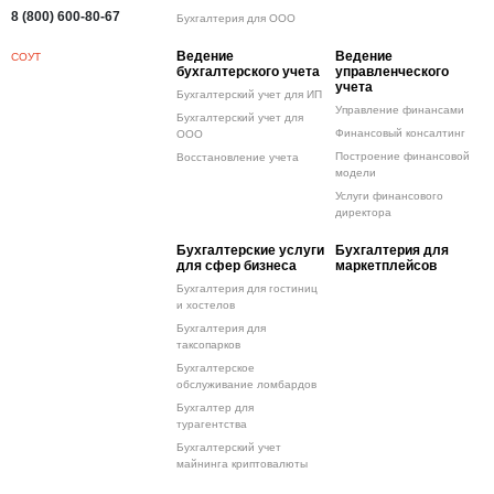
8 (800) 600-80-67
Бухгалтерия для ООО
Ведение
Ведение
СОУТ
бухгалтерского учета
управленческого
учета
Бухгалтерский учет для ИП
Управление финансами
Бухгалтерский учет для
Финансовый консалтинг
ООО
Построение финансовой
Восстановление учета
модели
Услуги финансового
директора
Бухгалтерские услуги
Бухгалтерия для
для сфер бизнеса
маркетплейсов
Бухгалтерия для гостиниц
и хостелов
Бухгалтерия для
таксопарков
Бухгалтерское
обслуживание ломбардов
Бухгалтер для
турагентства
Бухгалтерский учет
майнинга криптовалюты