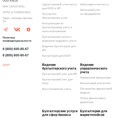
ООО КУБ2Б
Сдача нулевой отчетности
Налоговая отчетность
ИНН 1655379261
для ООО и ИП
Налоговый учет
ОГРН 1171690003561
Аутсорсинг
на предприятии
бухгалтерских услуг
Тверь, бульвар Цанова,
1Б
Консультации по
бухгалтерскому учету и
налогообложению
Бухгалтерские услуги с
Политика
конфиденциальности
ведением кадрового учета
Ведение бухгалтерии для
8 (800) 600-80-67
ИП
8 (800) 600-80-67
Бухгалтерия для ООО
Ведение
Ведение
СОУТ
бухгалтерского учета
управленческого
учета
Бухгалтерский учет для ИП
Управление финансами
Бухгалтерский учет для
Финансовый консалтинг
ООО
Построение финансовой
Восстановление учета
модели
Услуги финансового
директора
Бухгалтерские услуги
Бухгалтерия для
для сфер бизнеса
маркетплейсов