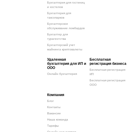
Бухгалтерия для гостиниц
и хостелов
Бухгалтерия для
таксопарков
Бухгалтерское
обслуживание ломбардов
Бухгалтер для
турагентства
Бухгалтерский учет
майнинга криптовалюты
Удаленная
Бесплатная
бухгалтерия для ИП и
регистрация бизнеса
ООО
Бесплатная регистрация
Онлайн бухгалтерия
ИП
Бесплатная регистрация
ООО
Компания
Блог
Контакты
Вакансии
Наша команда
Тарифы
Онлайн-калькулятор